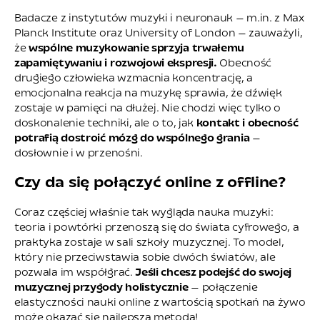
Badacze z instytutów muzyki i neuronauk — m.in. z Max
Planck Institute oraz University of London — zauważyli,
że
wspólne muzykowanie sprzyja trwałemu
zapamiętywaniu i rozwojowi ekspresji.
Obecność
drugiego człowieka wzmacnia koncentrację, a
emocjonalna reakcja na muzykę sprawia, że dźwięk
zostaje w pamięci na dłużej. Nie chodzi więc tylko o
doskonalenie techniki, ale o to, jak
kontakt i obecność
potrafią dostroić mózg do wspólnego grania
—
dosłownie i w przenośni.
Czy da się połączyć online z offline?
Coraz częściej właśnie tak wygląda nauka muzyki:
teoria i powtórki przenoszą się do świata cyfrowego, a
praktyka zostaje w sali szkoły muzycznej. To model,
który nie przeciwstawia sobie dwóch światów, ale
pozwala im współgrać.
Jeśli chcesz podejść do swojej
muzycznej przygody holistycznie
— połączenie
elastyczności nauki online z wartością spotkań na żywo
może okazać się najlepszą metodą!