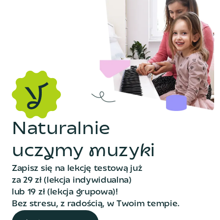
N
a
t
u
r
a
l
n
i
e
u
c
z
y
m
y
m
u
z
y
k
i
Zapisz się na lekcję testową już
za 29 zł (lekcja indywidualna)
lub 19 zł (lekcja grupowa)!
Bez stresu, z radością, w Twoim tempie.