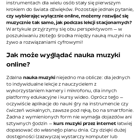
instrumentach dla wielu osób stały się pierwszym
krokiem do świata dźwięków. Pozostaje jednak pytanie,
czy wybierając wyłącznie online, możemy rozwijać się
muzycznie tak samo, jak podczas lekcji stacjonarnych?
W artykule przyjrzymy się obu perspektywom — w
poszukiwaniu złotego środka między nauką muzyki na
żywo a rozwiązaniami cyfrowymi!
Jak może wyglądać nauka muzyki
online?
Zdalna
nauka muzyki
niejedno ma oblicze: dla jednych
to indywidualne lekcje z nauczycielem z
wykorzystaniem kamery i mikrofonu, dla innych
platformy edukacyjne i kursy wideo. Oprócz tego —
oczywiście aplikacje do nauki gry na instrumencie czy
ćwiczeń wokalnych, zawsze pod ręką, bo na smartfonie.
Żadna z wymienionych form nie wymaga dojazdów ani
sztywnych godzin —
kurs muzyki przez internet
łatwiej
dopasować do własnego planu dnia. Czy dzięki dużej
dostępności (zazwyczaj wystarczy komputer lub