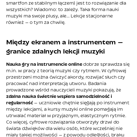
smartfon ze stabilnym łączem) jest to rozwiązanie dla
wszystkich? Wiadomo: to zależy. Taka forma nauki
muzyki ma swoje plusy, ale… Lekcje stacjonarne
również — o tym za chwilę.
Między ekranem a instrumentem —
granice zdalnych lekcji muzyki
Nauka gry na instrumencie online
dobrze sprawdza się
m.in. w pracy z teorią muzyki czy rytmem. W cyfrowej
przestrzeni można ćwiczyć akordy, rozwijać słuch czy
pracować nad interpretacją utworu. Badania
prowadzone wśród nauczycieli muzyki pokazują, że
zdalna nauka świetnie wspiera samodzielność i
regularność
— uczniowie chętnie sięgają po instrument
między lekcjami, a kursy muzyki online pomagają im
utrwalać materiał w przyjaznym, elastycznym rytmie.
Co więcej, cyfrowe rozwiązania otworzyły drzwi do
świata dźwięków dla wielu osób, które wcześniej nie
miały takiej możliwości — z powodu odległości, braku