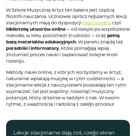
W Szkole Muzycznej Artyz ten balans jest częścią
filozofii nauczania. Uczniowie oprócz regularnych lekcji
stacjonarnych mają do dyspozycji
bazę wiedzy
, czyli
bibliotekę utworów online
— od klasyki po współczesne
melodie, w kilku poziomach trudności — oraz
pełną
bazę materiałów edukacyjnych.
W panelu znajdą też
poradniki i informatory
, które pomagają lepiej
zrozumieć proces nauki i zaplanować kolejne kroki
rozwoju.
Metody nauki online, z których korzystamy w Artyz,
naturalnie wplatają muzykę w rytm codzienności — a
stacjonarne lekcje z nauczycielami pozwalają ten rytm
wyznaczać. Cel jest wspólny: rozwinąć muzyczny
potencjał, który drzemie w każdym z nas. W swoim
rytmie, z uważnością i radością z całego procesu!
Lekcje stacjonarne dają coś, czego ekran