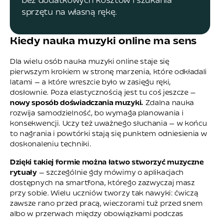
bez dodatkowych kosztów i szukania
sprzętu na własną rękę.
Kiedy nauka muzyki online ma sens
Dla wielu osób nauka muzyki online staje się
pierwszym krokiem w stronę marzenia, które odkładali
latami — a które wreszcie było w zasięgu ręki,
dosłownie. Poza elastycznością jest tu coś jeszcze —
nowy sposób doświadczania muzyki.
Zdalna nauka
rozwija samodzielność, bo wymaga planowania i
konsekwencji. Uczy też uważnego słuchania — w końcu
to nagrania i powtórki stają się punktem odniesienia w
doskonaleniu techniki.
Dzięki takiej formie można łatwo stworzyć muzyczne
rytuały
— szczególnie gdy mówimy o aplikacjach
dostępnych na smartfona, którego zazwyczaj masz
przy sobie. Wielu uczniów tworzy tak nawyki: ćwiczą
zawsze rano przed pracą, wieczorami tuż przed snem
albo w przerwach między obowiązkami podczas