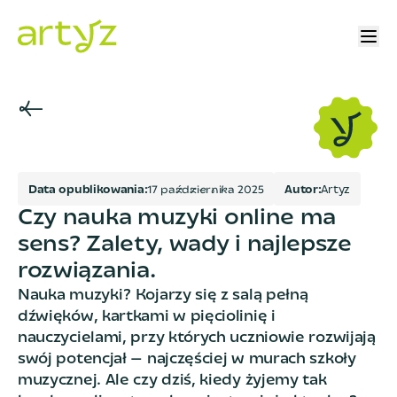
Data opublikowania:
1
7
p
a
ź
d
z
i
e
r
n
i
k
a
2
0
2
5
Autor:
Artyz
Czy nauka muzyki online ma
sens? Zalety, wady i najlepsze
rozwiązania.
Nauka muzyki? Kojarzy się z salą pełną
dźwięków, kartkami w pięciolinię i
nauczycielami, przy których uczniowie rozwijają
swój potencjał — najczęściej w murach szkoły
muzycznej. Ale czy dziś, kiedy żyjemy tak