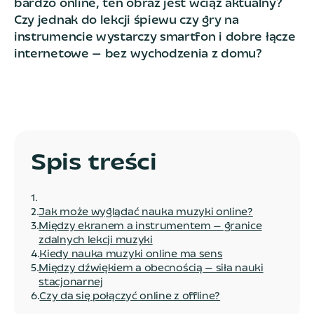
bardzo online, ten obraz jest wciąż aktualny?
Czy jednak do lekcji śpiewu czy gry na
instrumencie wystarczy smartfon i dobre łącze
internetowe — bez wychodzenia z domu?
Spis treści
1
.
2
.
Jak może wyglądać nauka muzyki online?
3
.
Między ekranem a instrumentem — granice
zdalnych lekcji muzyki
4
.
Kiedy nauka muzyki online ma sens
5
.
Między dźwiękiem a obecnością — siła nauki
stacjonarnej
6
.
Czy da się połączyć online z offline?