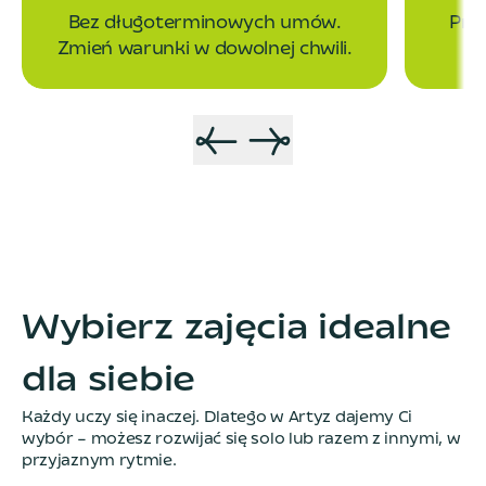
Bez długoterminowych umów.
Prz
Zmień warunki w dowolnej chwili.
Wybierz zajęcia idealne
dla siebie
Każdy uczy się inaczej. Dlatego w Artyz dajemy Ci
wybór – możesz rozwijać się solo lub razem z innymi, w
przyjaznym rytmie.