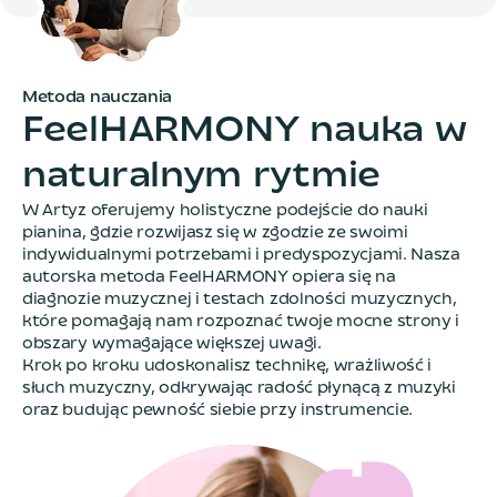
Metoda nauczania
F
e
e
l
H
A
R
M
O
N
Y
n
a
u
k
a
w
n
a
t
u
r
a
l
n
y
m
r
y
t
m
i
e
W Artyz oferujemy holistyczne podejście do nauki
pianina, gdzie rozwijasz się w zgodzie ze swoimi
indywidualnymi potrzebami i predyspozycjami. Nasza
autorska metoda FeelHARMONY opiera się na
diagnozie muzycznej i testach zdolności muzycznych,
które pomagają nam rozpoznać twoje mocne strony i
obszary wymagające większej uwagi.
Krok po kroku udoskonalisz technikę, wrażliwość i
słuch muzyczny, odkrywając radość płynącą z muzyki
oraz budując pewność siebie przy instrumencie.