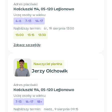
Adres placówki:
Kościuszki 114
,
05-120 Legionowo
Uczę osoby w wieku:
4-6
7-13
14-17
Najbliższy termin:
śr., 19 sierpnia 13:00
13:00
13:15
13:30
Zobacz szczegóły
Nauczyciel pianina
Jerzy Olchowik
Adres placówki:
Kościuszki 114
,
05-120 Legionowo
Uczę osoby w wieku:
7-13
14-17
18+
Najbliższy termin:
niedz., 9 sierpnia 09:15