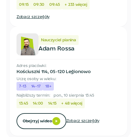
09:15
09:30
09:45
+
233
więcej
Zobacz szczegóły
Nauczyciel pianina
Adam Rossa
Adres placówki:
Kościuszki 114
,
05-120 Legionowo
Uczę osoby w wieku:
7-13
14-17
18+
Najbliższy termin:
pon., 10 sierpnia 13:45
13:45
14:00
14:15
+
48
więcej
Zobacz szczegóły
Obejrzyj wideo