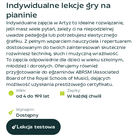
I
n
d
y
w
i
d
u
a
l
n
e
l
e
k
c
j
e
g
r
y
n
a
p
i
a
n
i
n
i
e
Indywidualne zajęcia w Artyz to idealne rozwiązanie,
jeśli masz wiele pytań, zależy ci na niepodzielnej
uwadze pedagoga lub potrzebujesz elastycznego
grafiku. Z pełnym wsparciem nauczyciela i repertuarem
dostosowanym do twoich zainteresowań skutecznie
rozwiniesz technikę, słuch i muzyczną wrażliwość.
To zajęcia odpowiednie dla dzieci w wieku szkolnym,
młodzież i dorosłych. Oferujemy również
przygotowanie do egzaminów ABRSM (Associated
Board of the Royal Schools of Music), dających
możliwość uzyskania prestiżowego certyfikatu.
Wiek
:
Zapisy
:
od 4 do 199 lat
W każdej chwili
Wynajem
:
Dostępny
Lekcja testowa