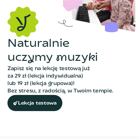
N
a
t
u
r
a
l
n
i
e
u
c
z
y
m
y
m
u
z
y
k
i
Zapisz się na lekcję testową już
za 29 zł (lekcja indywidualna)
lub 19 zł (lekcja grupowa)!
Bez stresu, z radością, w Twoim tempie.
Lekcja testowa