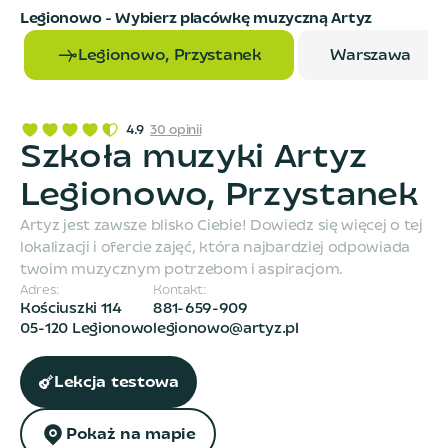
Legionowo
- Wybierz placówkę muzyczną Artyz
Legionowo, Przystanek
Warszawa
4.9
30
opinii
Szkoła muzyki Artyz
Legionowo, Przystanek
Artyz jest zawsze blisko Ciebie! Dowiedz się więcej o tej
lokalizacji i ofercie zajęć, która najbardziej odpowiada
twoim muzycznym potrzebom i aspiracjom.
Adres:
Kontakt:
Kościuszki 114
881-659-909
05-120 Legionowo
legionowo@artyz.pl
Lekcja testowa
Pokaż na mapie