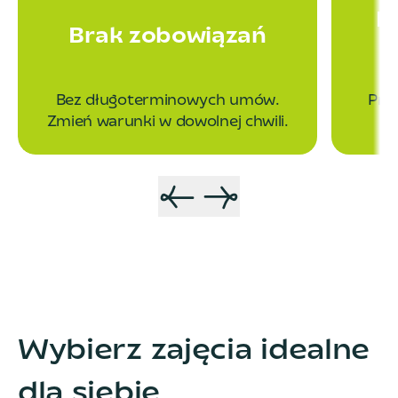
P
Brak zobowiązań
Bez długoterminowych umów.
Prz
Zmień warunki w dowolnej chwili.
Wybierz zajęcia idealne
dla siebie