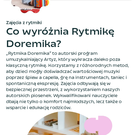
Zajęcia z rytmiki
C
o
w
y
r
ó
ż
n
i
a
R
y
t
m
i
k
ę
D
o
r
e
m
i
k
a
?
„Rytmika Doremika” to autorski program
umuzykalniający Artyz, który wykracza daleko poza
klasyczną rytmikę. Korzystamy z różnorodnych metod,
aby dzieci mogły doświadczać wartościowej muzyki
poprzez śpiew a capella, grę na instrumentach, taniec i
spontaniczną ekspresję. Zajęcia odbywają się w
bezpiecznej przestrzeni, z wykorzystaniem naszych
autorskich piosenek. Wykwalifikowani nauczyciele
dbają nie tylko o komfort najmłodszych, lecz także o
wsparcie i edukację rodziców.