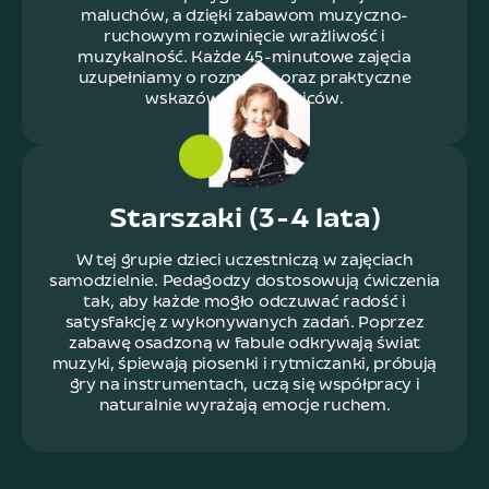
maluchów, a dzięki zabawom muzyczno-
ruchowym rozwinięcie wrażliwość i
muzykalność. Każde 45-minutowe zajęcia
uzupełniamy o rozmowę oraz praktyczne
wskazówki dla rodziców.
Starszaki (3-4 lata)
W tej grupie dzieci uczestniczą w zajęciach
samodzielnie. Pedagodzy dostosowują ćwiczenia
tak, aby każde mogło odczuwać radość i
satysfakcję z wykonywanych zadań. Poprzez
zabawę osadzoną w fabule odkrywają świat
muzyki, śpiewają piosenki i rytmiczanki, próbują
gry na instrumentach, uczą się współpracy i
naturalnie wyrażają emocje ruchem.