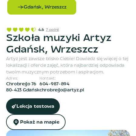
Gdańsk, Wrzeszcz
4.6
7
opinii
Szkoła muzyki Artyz
Gdańsk, Wrzeszcz
Artyz jest zawsze blisko Ciebie! Dowiedz się więcej o tej
lokalizacji i ofercie zajęć, która najbardziej odpowiada
twoim muzycznym potrzebom i aspiracjom.
Adres:
Kontakt:
Chrobrego 76
604-987-894
80-423 Gdańsk
chrobrego@artyz.pl
Lekcja testowa
Pokaż na mapie