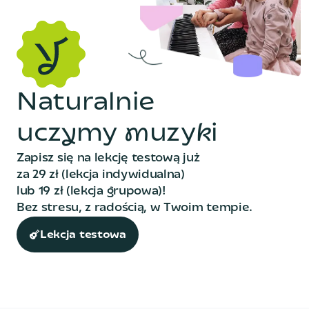
N
a
t
u
r
a
l
n
i
e
u
c
z
y
m
y
m
u
z
y
k
i
Zapisz się na lekcję testową już
za 29 zł (lekcja indywidualna)
lub 19 zł (lekcja grupowa)!
Bez stresu, z radością, w Twoim tempie.
Lekcja testowa