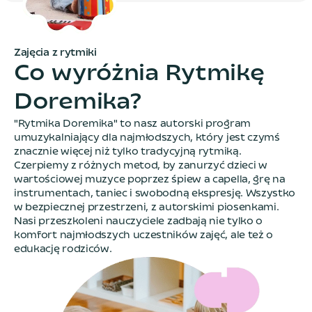
Zajęcia z rytmiki
C
o
w
y
r
ó
ż
n
i
a
R
y
t
m
i
k
ę
D
o
r
e
m
i
k
a
?
"Rytmika Doremika" to nasz autorski program
umuzykalniający dla najmłodszych, który jest czymś
znacznie więcej niż tylko tradycyjną rytmiką.
Czerpiemy z różnych metod, by zanurzyć dzieci w
wartościowej muzyce poprzez śpiew a capella, grę na
instrumentach, taniec i swobodną ekspresję. Wszystko
w bezpiecznej przestrzeni, z autorskimi piosenkami.
Nasi przeszkoleni nauczyciele zadbają nie tylko o
komfort najmłodszych uczestników zajęć, ale też o
edukację rodziców.