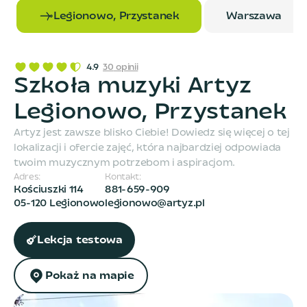
Legionowo, Przystanek
Warszawa
4.9
30
opinii
Szkoła muzyki Artyz
Legionowo, Przystanek
Artyz jest zawsze blisko Ciebie! Dowiedz się więcej o tej
lokalizacji i ofercie zajęć, która najbardziej odpowiada
twoim muzycznym potrzebom i aspiracjom.
Adres:
Kontakt:
Kościuszki 114
881-659-909
05-120 Legionowo
legionowo@artyz.pl
Lekcja testowa
Pokaż na mapie