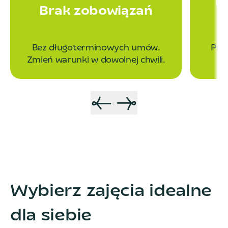
P
Brak zobowiązań
Bez długoterminowych umów.
Prz
Zmień warunki w dowolnej chwili.
Wybierz zajęcia idealne
dla siebie