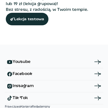
lub 19 zł (lekcja grupowa)!
Bez stresu, z radością, w Twoim tempie.
Lekcja testowa
Y
o
u
t
u
b
e
F
a
c
e
b
o
o
k
I
n
s
t
a
g
r
a
m
T
i
k
T
o
k
F
r
a
n
c
z
y
z
a
K
a
r
i
e
r
a
R
e
g
u
l
a
m
i
n
y