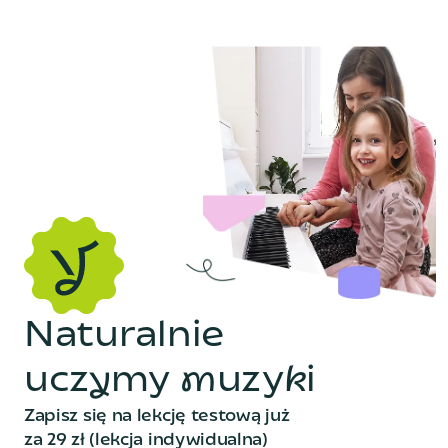
N
a
t
u
r
a
l
n
i
e
u
c
z
y
m
y
m
u
z
y
k
i
Zapisz się na lekcję testową już
za 29 zł (lekcja indywidualna)