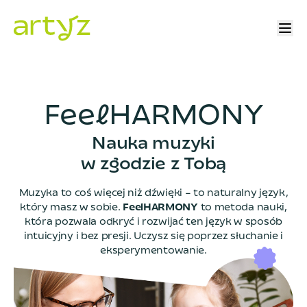
F
e
e
l
H
A
R
M
O
N
Y
Nauka muzyki
w zgodzie z Tobą
Muzyka to coś więcej niż dźwięki – to naturalny język,
który masz w sobie.
FeelHARMONY
to metoda nauki,
która pozwala odkryć i rozwijać ten język w sposób
intuicyjny i bez presji. Uczysz się poprzez słuchanie i
eksperymentowanie.