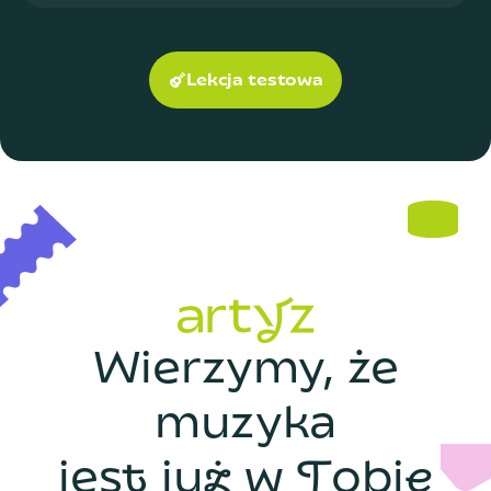
Lekcja testowa
W
i
e
r
z
y
m
y
,
ż
e
m
u
z
y
k
a
j
e
s
t
j
u
ż
w
T
o
b
i
e