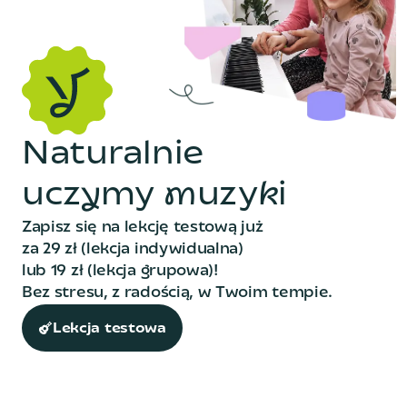
N
a
t
u
r
a
l
n
i
e
u
c
z
y
m
y
m
u
z
y
k
i
Zapisz się na lekcję testową już
za 29 zł (lekcja indywidualna)
lub 19 zł (lekcja grupowa)!
Bez stresu, z radością, w Twoim tempie.
Lekcja testowa