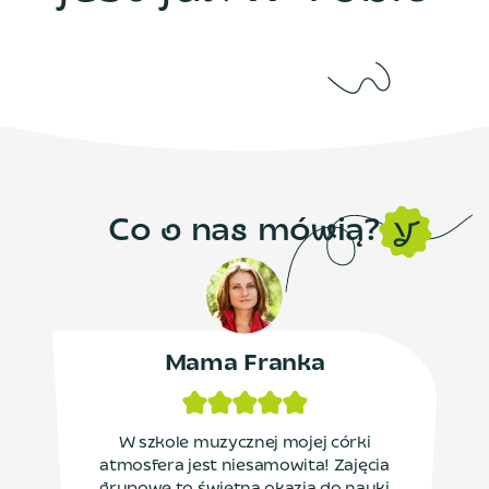
C
o
o
n
a
s
m
ó
w
i
ą
?
Mama Franka
W szkole muzycznej mojej córki
atmosfera jest niesamowita! Zajęcia