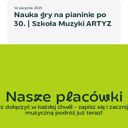
1
4
s
i
e
r
p
n
i
a
2
0
2
5
Nauka gry na pianinie po
30. | Szkoła Muzyki ARTYZ
N
a
s
z
e
p
l
a
c
ó
w
k
i
 dołączyć w każdej chwili - zapisz się i zaczni
muzyczną podróż już teraz!