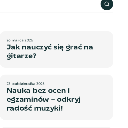
2
6
m
a
r
c
a
2
0
2
6
Jak nauczyć się grać na
gitarze?
2
2
p
a
ź
d
z
i
e
r
n
i
k
a
2
0
2
5
Nauka bez ocen i
egzaminów – odkryj
radość muzyki!