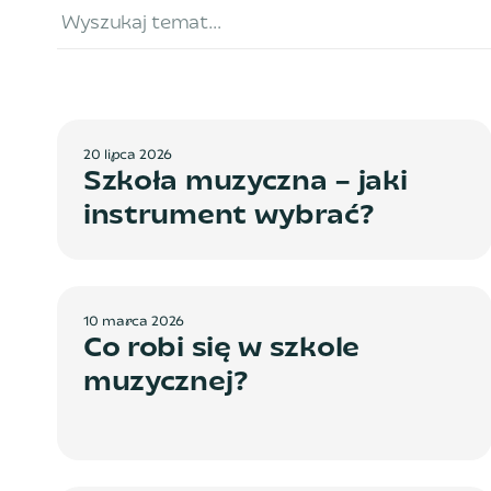
2
0
l
i
p
c
a
2
0
2
6
Szkoła muzyczna – jaki
instrument wybrać?
1
0
m
a
r
c
a
2
0
2
6
Co robi się w szkole
muzycznej?