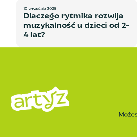
1
0
w
r
z
e
ś
n
i
a
2
0
2
5
Dlaczego rytmika rozwija
muzykalność u dzieci od 2-
4 lat?
Możesz