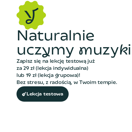
N
a
t
u
r
a
l
n
i
e
u
c
z
y
m
y
m
u
z
y
k
i
Zapisz się na lekcję testową już
za 29 zł (lekcja indywidualna)
lub 19 zł (lekcja grupowa)!
Bez stresu, z radością, w Twoim tempie.
Lekcja testowa