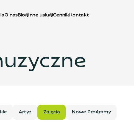
ia
O nas
Blog
Inne usługi
Cennik
Kontakt
muzyczne
kie
Artyz
Zajęcia
Nowe Programy