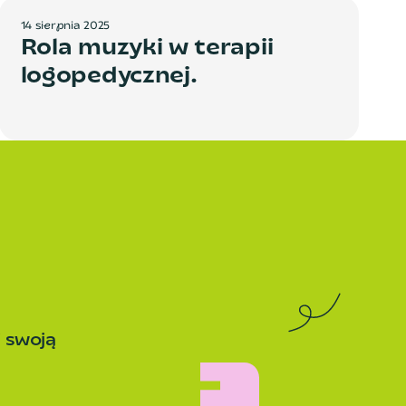
1
4
s
i
e
r
p
n
i
a
2
0
2
5
Rola muzyki w terapii
logopedycznej.
j swoją