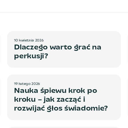
1
0
k
w
i
e
t
n
i
a
2
0
2
6
Dlaczego warto grać na
perkusji?
1
9
l
u
t
e
g
o
2
0
2
6
Nauka śpiewu krok po
kroku – jak zacząć i
rozwijać głos świadomie?