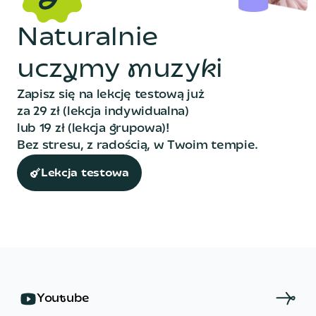
N
a
t
u
r
a
l
n
i
e
u
c
z
y
m
y
m
u
z
y
k
i
Zapisz się na lekcję testową już
za 29 zł (lekcja indywidualna)
lub 19 zł (lekcja grupowa)!
Bez stresu, z radością, w Twoim tempie.
Lekcja testowa
Y
o
u
t
u
b
e