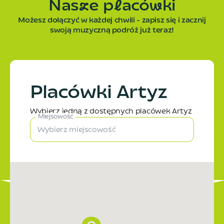
N
a
s
z
e
p
l
a
c
ó
w
k
i
Możesz dołączyć w każdej chwili - zapisz się i zacznij
swoją muzyczną podróż już teraz!
Placówki Artyz
Wybierz jedną z dostępnych placówek Artyz
Miejsowość
Wybierz miejscowość