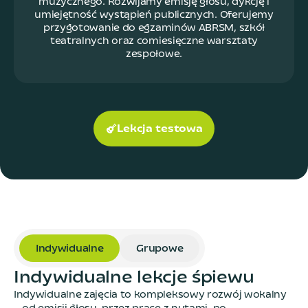
muzycznego. Rozwijamy emisję głosu, dykcję i
umiejętność wystąpień publicznych. Oferujemy
przygotowanie do egzaminów ABRSM, szkół
teatralnych oraz comiesięczne warsztaty
zespołowe.
Lekcja testowa
Indywidualne
Grupowe
I
n
d
y
w
i
d
u
a
l
n
e
l
e
k
c
j
e
ś
p
i
e
w
u
Indywidualne zajęcia to kompleksowy rozwój wokalny