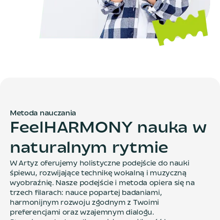
Metoda nauczania
F
e
e
l
H
A
R
M
O
N
Y
n
a
u
k
a
w
n
a
t
u
r
a
l
n
y
m
r
y
t
m
i
e
W Artyz oferujemy holistyczne podejście do nauki
śpiewu, rozwijające technikę wokalną i muzyczną
wyobraźnię. Nasze podejście i metoda opiera się na
trzech filarach: nauce popartej badaniami,
harmonijnym rozwoju zgodnym z Twoimi
preferencjami oraz wzajemnym dialogu.