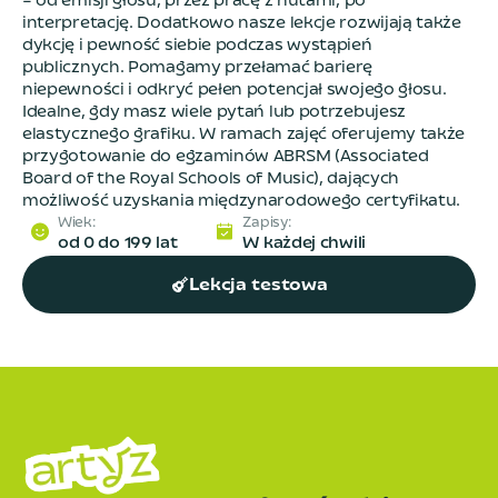
– od emisji głosu, przez pracę z nutami, po
interpretację. Dodatkowo nasze lekcje rozwijają także
dykcję i pewność siebie podczas wystąpień
publicznych. Pomagamy przełamać barierę
niepewności i odkryć pełen potencjał swojego głosu.
Idealne, gdy masz wiele pytań lub potrzebujesz
elastycznego grafiku. W ramach zajęć oferujemy także
przygotowanie do egzaminów ABRSM (Associated
Board of the Royal Schools of Music), dających
możliwość uzyskania międzynarodowego certyfikatu.
Wiek
:
Zapisy
:
od 0 do 199 lat
W każdej chwili
Lekcja testowa