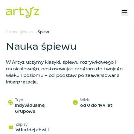
Strona główna
Śpiew
Nauka śpiewu
W Artyz uczymy klasyki, śpiewu rozrywkowego i
musicalowego, dostosowując program do twojego
wieku i poziomu – od podstaw po zaawansowane
interpretacje.
Tryb
:
Wiek
:
Indywidualne,
od 0 do 199 lat
Grupowe
Zapisy
:
W każdej chwili