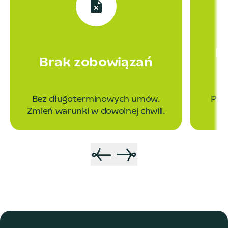
P
Brak zobowiązań
Bez długoterminowych umów.
Prz
Zmień warunki w dowolnej chwili.