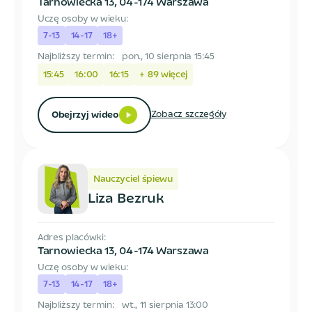
Tarnowiecka 13
,
04-174 Warszawa
Uczę osoby w wieku:
7-13
14-17
18+
Najbliższy termin:
pon., 10 sierpnia 15:45
15:45
16:00
16:15
+
89
więcej
Zobacz szczegóły
Obejrzyj wideo
Nauczyciel śpiewu
Liza Bezruk
Adres placówki:
Tarnowiecka 13
,
04-174 Warszawa
Uczę osoby w wieku:
7-13
14-17
18+
Najbliższy termin:
wt., 11 sierpnia 13:00