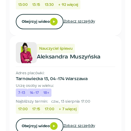
13:00
13:15
13:30
+
92
więcej
Zobacz szczegóły
Obejrzyj wideo
Nauczyciel śpiewu
Aleksandra Muszyńska
Adres placówki:
Tarnowiecka 13
,
04-174 Warszawa
Uczę osoby w wieku:
7-13
14-17
18+
Najbliższy termin:
czw., 13 sierpnia 17:00
17:00
17:15
17:00
+
7
więcej
Zobacz szczegóły
Obejrzyj wideo