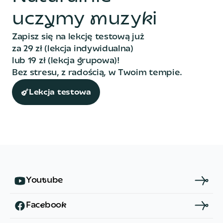
u
c
z
y
m
y
m
u
z
y
k
i
Zapisz się na lekcję testową już
za 29 zł (lekcja indywidualna)
lub 19 zł (lekcja grupowa)!
Bez stresu, z radością, w Twoim tempie.
Lekcja testowa
Y
o
u
t
u
b
e
F
a
c
e
b
o
o
k