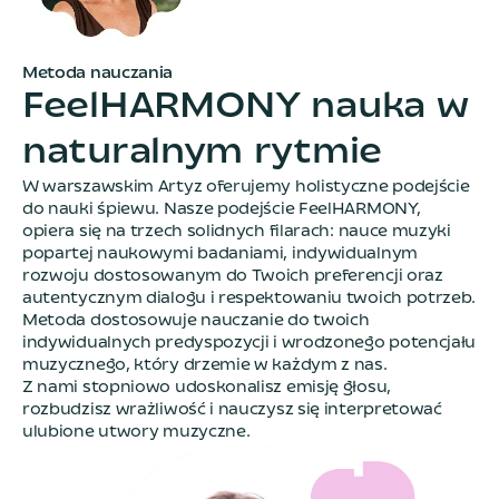
Metoda nauczania
F
e
e
l
H
A
R
M
O
N
Y
n
a
u
k
a
w
n
a
t
u
r
a
l
n
y
m
r
y
t
m
i
e
W warszawskim Artyz oferujemy holistyczne podejście
do nauki śpiewu. Nasze podejście FeelHARMONY,
opiera się na trzech solidnych filarach: nauce muzyki
popartej naukowymi badaniami, indywidualnym
rozwoju dostosowanym do Twoich preferencji oraz
autentycznym dialogu i respektowaniu twoich potrzeb.
Metoda dostosowuje nauczanie do twoich
indywidualnych predyspozycji i wrodzonego potencjału
muzycznego, który drzemie w każdym z nas.
Z nami stopniowo udoskonalisz emisję głosu,
rozbudzisz wrażliwość i nauczysz się interpretować
ulubione utwory muzyczne.