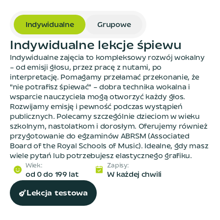
Indywidualne
Grupowe
I
n
d
y
w
i
d
u
a
l
n
e
l
e
k
c
j
e
ś
p
i
e
w
u
Indywidualne zajęcia to kompleksowy rozwój wokalny
– od emisji głosu, przez pracę z nutami, po
interpretację. Pomagamy przełamać przekonanie, że
"nie potrafisz śpiewać" – dobra technika wokalna i
wsparcie nauczyciela mogą otworzyć każdy głos.
Rozwijamy emisję i pewność podczas wystąpień
publicznych. Polecamy szczególnie dzieciom w wieku
szkolnym, nastolatkom i dorosłym. Oferujemy również
przygotowanie do egzaminów ABRSM (Associated
Board of the Royal Schools of Music). Idealne, gdy masz
wiele pytań lub potrzebujesz elastycznego grafiku.
Wiek
:
Zapisy
:
od 0 do 199 lat
W każdej chwili
Lekcja testowa