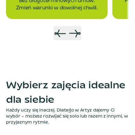
Bez długoterminowych umów.
Prz
Zmień warunki w dowolnej chwili.
Wybierz zajęcia idealne
dla siebie
Każdy uczy się inaczej. Dlatego w Artyz dajemy Ci
wybór – możesz rozwijać się solo lub razem z innymi, w
przyjaznym rytmie.