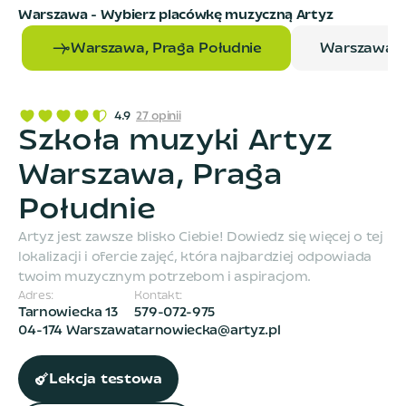
Warszawa
- Wybierz placówkę muzyczną Artyz
Warszawa, Praga Południe
Warszawa, 
4.9
27
opinii
Szkoła muzyki Artyz
Warszawa, Praga
Południe
Artyz jest zawsze blisko Ciebie! Dowiedz się więcej o tej
lokalizacji i ofercie zajęć, która najbardziej odpowiada
twoim muzycznym potrzebom i aspiracjom.
Adres:
Kontakt:
Tarnowiecka 13
579-072-975
04-174 Warszawa
tarnowiecka@artyz.pl
Lekcja testowa