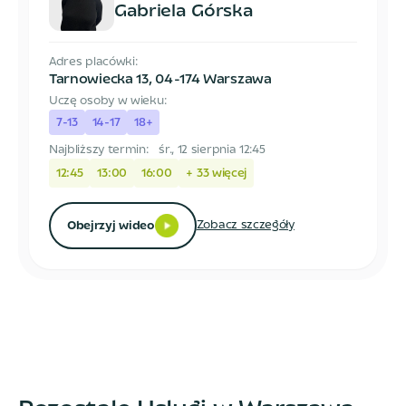
Gabriela Górska
Adres placówki:
Tarnowiecka 13
,
04-174 Warszawa
Uczę osoby w wieku:
7-13
14-17
18+
Najbliższy termin:
śr., 12 sierpnia 12:45
12:45
13:00
16:00
+
33
więcej
Zobacz szczegóły
Obejrzyj wideo