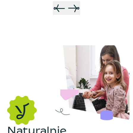
N
a
t
u
r
a
l
n
i
e