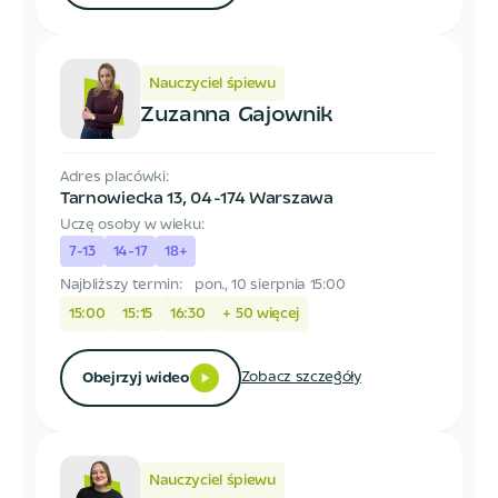
Nauczyciel śpiewu
Zuzanna Gajownik
Adres placówki:
Tarnowiecka 13
,
04-174 Warszawa
Uczę osoby w wieku:
7-13
14-17
18+
Najbliższy termin:
pon., 10 sierpnia 15:00
15:00
15:15
16:30
+
50
więcej
Zobacz szczegóły
Obejrzyj wideo
Nauczyciel śpiewu