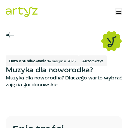
Data opublikowania:
1
4
s
i
e
r
p
n
i
a
2
0
2
5
Autor:
Artyz
Muzyka dla noworodka?
Muzyka dla noworodka? Dlaczego warto wybrać
zajęcia gordonowskie