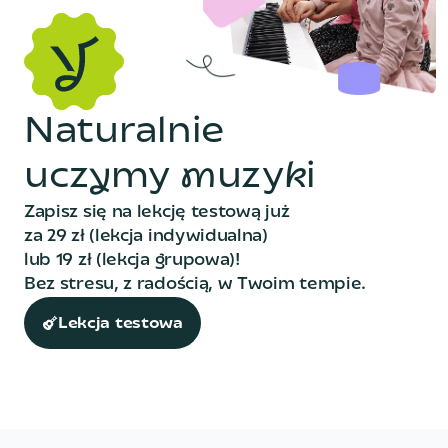
N
a
t
u
r
a
l
n
i
e
u
c
z
y
m
y
m
u
z
y
k
i
Zapisz się na lekcję testową już
za 29 zł (lekcja indywidualna)
lub 19 zł (lekcja grupowa)!
Bez stresu, z radością, w Twoim tempie.
Lekcja testowa