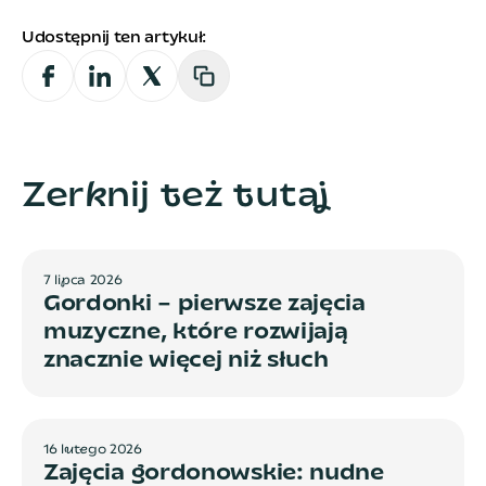
Udostępnij ten artykuł:
Z
e
r
k
n
i
j
t
e
ż
t
u
t
a
j
7
l
i
p
c
a
2
0
2
6
Gordonki – pierwsze zajęcia
muzyczne, które rozwijają
znacznie więcej niż słuch
1
6
l
u
t
e
g
o
2
0
2
6
Zajęcia gordonowskie: nudne