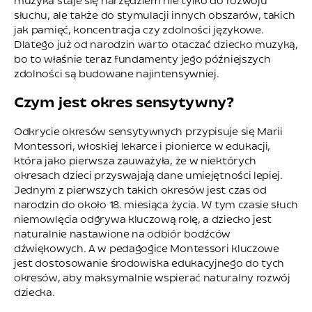
muzyka staje się narzędziem nie tylko do rozwoju
słuchu, ale także do stymulacji innych obszarów, takich
jak pamięć, koncentracja czy zdolności językowe.
Dlatego już od narodzin warto otaczać dziecko muzyką,
bo to właśnie teraz fundamenty jego późniejszych
zdolności są budowane najintensywniej.
Czym jest okres sensytywny?
Odkrycie okresów sensytywnych przypisuje się Marii
Montessori, włoskiej lekarce i pionierce w edukacji,
która jako pierwsza zauważyła, że w niektórych
okresach dzieci przyswajają dane umiejętności lepiej.
Jednym z pierwszych takich okresów jest czas od
narodzin do około 18. miesiąca życia. W tym czasie słuch
niemowlęcia odgrywa kluczową rolę, a dziecko jest
naturalnie nastawione na odbiór bodźców
dźwiękowych. A w pedagogice Montessori kluczowe
jest dostosowanie środowiska edukacyjnego do tych
okresów, aby maksymalnie wspierać naturalny rozwój
dziecka.