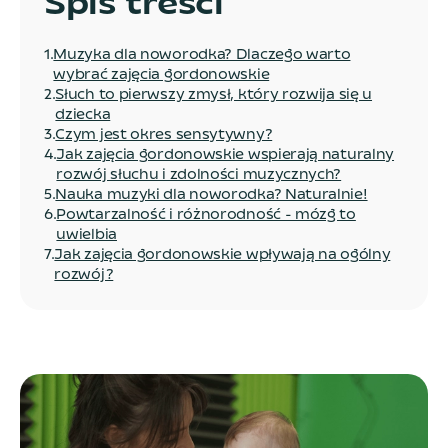
Spis treści
1
.
Muzyka dla noworodka? Dlaczego warto
wybrać zajęcia gordonowskie
2
.
Słuch to pierwszy zmysł, który rozwija się u
dziecka
3
.
Czym jest okres sensytywny?
4
.
Jak zajęcia gordonowskie wspierają naturalny
rozwój słuchu i zdolności muzycznych?
5
.
Nauka muzyki dla noworodka? Naturalnie!
6
.
Powtarzalność i różnorodność - mózg to
uwielbia
7
.
Jak zajęcia gordonowskie wpływają na ogólny
rozwój?