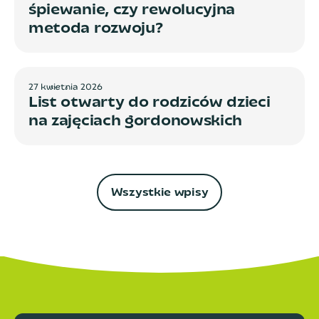
śpiewanie, czy rewolucyjna
metoda rozwoju?
2
7
k
w
i
e
t
n
i
a
2
0
2
6
List otwarty do rodziców dzieci
na zajęciach gordonowskich
Wszystkie wpisy